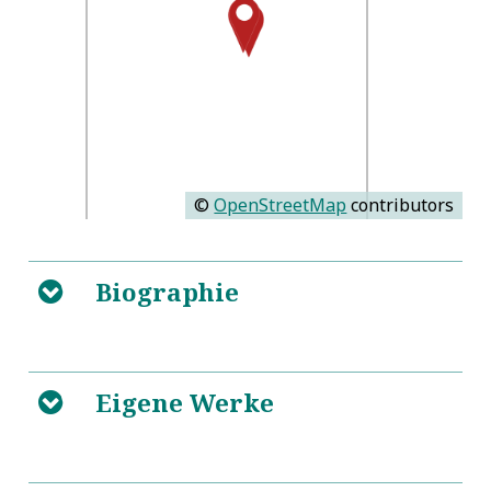
©
OpenStreetMap
contributors
Biographie
B
Rotta
L
Eigene Werke
B
L
Wittenberg