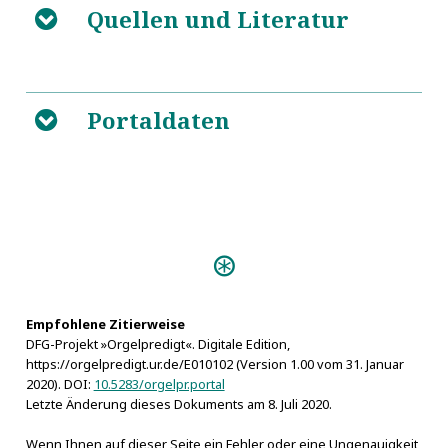
Quellen und Literatur
B
Paul Röber
L
Organi Laudes (Plauen 1685)
5
Torgau
Allgemeines Gelehrten-
L
5
Organi Laudes (Eisenberg 1702)
5
Lexicon. Bd. 3: M-R
Portaldaten
B
L
Historisch-Biographisches
5
Lexicon der Tonkünstler. Bd. 2: N - Z : nebst einem
sechsfachen Anhange
Predigten:
Organi Laudes (Eisenberg 1702)
L
Organi Laudes (Plauen 1685)
L
Empfohlene Zitierweise
DFG-Projekt »Orgelpredigt«. Digitale Edition,
https://orgelpredigt.ur.de/E010102 (Version 1.00 vom 31. Januar
L
2020). DOI:
10.5283/orgelpr.portal
M
Letzte Änderung dieses Dokuments am 8. Juli 2020.
L
Wenn Ihnen auf dieser Seite ein Fehler oder eine Ungenauigkeit