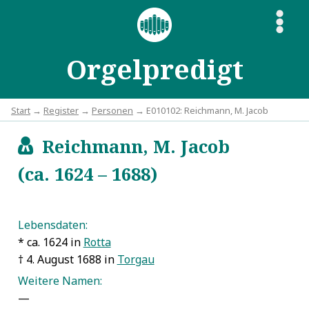
S
Orgelpredigt
Start
→
Register
→
Personen
→ E010102: Reichmann, M. Jacob
Reichmann, M. Jacob
c
(ca. 1624 – 1688)
Lebensdaten:
* ca. 1624 in
Rotta
† 4. August 1688 in
Torgau
Weitere Namen:
—