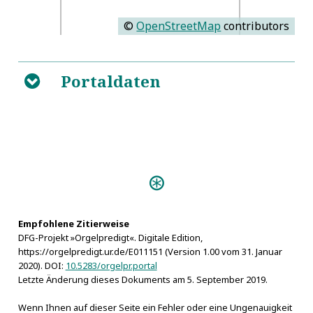
©
OpenStreetMap
contributors
Portaldaten
B
Predigten:
Trifolium Inaugurationis
(Wittenberg 1675)
Das fröliche Halleluja (Wittenberg
Empfohlene Zitierweise
DFG-Projekt »Orgelpredigt«. Digitale Edition,
1675)
https://orgelpredigt.ur.de/E011151 (Version 1.00 vom 31. Januar
2020). DOI:
10.5283/orgelpr.portal
Letzte Änderung dieses Dokuments am 5. September 2019.
Wenn Ihnen auf dieser Seite ein Fehler oder eine Ungenauigkeit