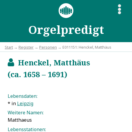
S
Orgelpredigt
Start
→
Register
→
Personen
→ E011151: Henckel, Matthäus
Henckel, Matthäus
b
(ca. 1658 – 1691)
Lebensdaten:
* in
Leipzig
Weitere Namen:
Matthaeus
Lebensstationen: