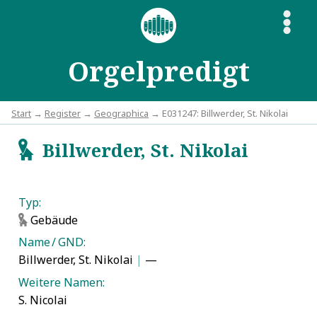
S
Orgelpredigt
Start
→
Register
→
Geographica
→ E031247: Billwerder, St. Nikolai
Billwerder, St. Nikolai
g
Typ:
Gebäude
g
Name / GND:
Billwerder, St. Nikolai
|
—
Weitere Namen:
S. Nicolai