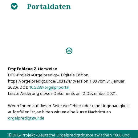
Portaldaten
B
Predigten:
Hymnosophia sacra (Billwerder
1728)
Empfohlene Zitierweise
Personen:
DFG-Projekt »Orgelpredigt«. Digitale Edition,
Lütkens, Nicolaus
https://orgelpredigt.ur.de/E031247 (Version 1.00 vom 31. Januar
2020). DOI:
10.5283/orgelpr.portal
Orgeln:
Letzte Änderung dieses Dokuments am 2. Dezember 2021.
Billwerder, Johann Hinrich Klapmeyer-Orgel 1726
Wenn Ihnen auf dieser Seite ein Fehler oder eine Ungenauigkeit
aufgefallen ist, so bitten wir um eine kurze Nachricht an
orgelpredigt@ur.de
© DFG-Projekt »Deutsche Orgelpredigtdrucke zwischen 1600 und