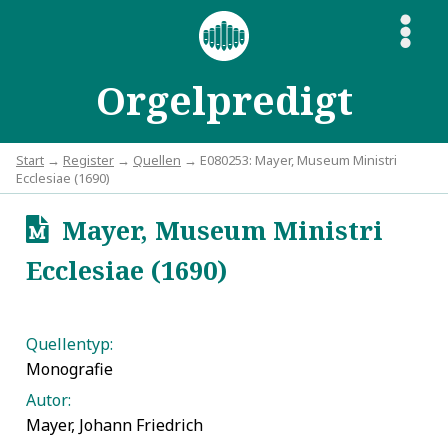
S
Orgelpredigt
Start
→
Register
→
Quellen
→ E080253: Mayer, Museum Ministri
Ecclesiae (1690)
Mayer, Museum Ministri
u
Ecclesiae (1690)
Quellentyp:
Monografie
Autor:
Mayer, Johann Friedrich