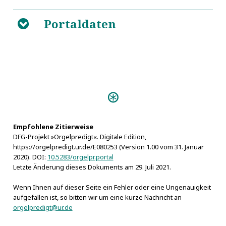
Portaldaten
B
Predigten:
Einweihungs-Predigt (Berlin
1730)
Vlmische Orgel Predigt (Ulm
Empfohlene Zitierweise
DFG-Projekt »Orgelpredigt«. Digitale Edition,
1624)
https://orgelpredigt.ur.de/E080253 (Version 1.00 vom 31. Januar
Die Billige Orgel-Freude (Danzig
2020). DOI:
10.5283/orgelpr.portal
1739)
Letzte Änderung dieses Dokuments am 29. Juli 2021.
Einweihungs-Predigt (Görlitz
Wenn Ihnen auf dieser Seite ein Fehler oder eine Ungenauigkeit
1704)
aufgefallen ist, so bitten wir um eine kurze Nachricht an
Hymnosophia sacra (Billwerder
orgelpredigt@ur.de
1728)