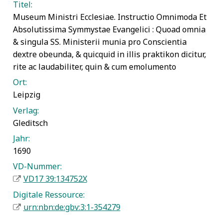
Titel:
Museum Ministri Ecclesiae. Instructio Omnimoda Et
Absolutissima Symmystae Evangelici : Quoad omnia
& singula SS. Ministerii munia pro Conscientia
dextre obeunda, & quicquid in illis praktikon dicitur,
rite ac laudabiliter, quin & cum emolumento
Ort:
Leipzig
Verlag:
Gleditsch
Jahr:
1690
VD-Nummer:
VD17 39:134752X
Digitale Ressource:
urn:nbn:de:gbv:3:1-354279