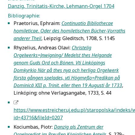
Danzig, Trinitatis-Kirche, Lehmann-Orgel 1704
Bibliographie:
Praetorius, Ephraim:
Continuatio Bibliothecae
5
homileticae. Oder des homiletischen Bücher-Vorraths
anderer Theil
, Leipzig: Gleditsch, 1708, S. 1145
Rhyzelius, Andreas Olavi:
Christelig
5
Orgelwerks=Jnwigning/ Medelst thes Helgande
genom Guds Ord och Bönen. Vti Linköpings
Domkyrkio När på thes nya och herliga Orgelwerk
första gången spelades, vti Högmeßo=Predikan på
Dominicâ XIII p. Trinit. eller then 19 Augusti år 1733
,
Linköping: ohne Verlagsangabe, 1733, S. 44
5
https://www.estreicher.uj.edu.pl/staropolska/indeks/
id=43716&fileId=0207
Kociumbas, Piotr:
Danzig als Zentrum der
5
Orgelpredigt im Preußen Königlichen Anteils
, S. 279–