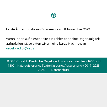
Universitätsbibliothek der
Ludwig-Maximilians-Universität
Predigten:
(D-Mu): 4 Homil. 198#r
Winnedisches
[vermisst]
Reminiscere (Stuttgart 1740)
Samuel Schelwigs
L
L
3
Einzelanmerkungen
Die Billige Orgel-Freude (Danzig
Letzte Änderung dieses Dokuments am 8. November 2022.
M
1739)
Wenn Ihnen auf dieser Seite ein Fehler oder eine Ungenauigkeit
Das rein-gestimmte Orgel-
aufgefallen ist, so bitten wir um eine kurze Nachricht an
Werk unsers Herzens (Nürnberg s.a.)
orgelpredigt@ur.de
Encoenia HierOrganica (Halle
Danzig
L
1664)
© DFG-Projekt »Deutsche Orgelpredigtdrucke zwischen 1600 und
L
Vivum Dei Organum
1800 – Katalogisierung, Texterfassung, Auswertung« 2017–2023
[1]
Halle
2026 ·
Datenschutz
(Schneeberg s.a.)
Sankt Petersburg
L
Musica ecclesiastica (Stettin
[2]
1628)
Stimme des Predigers (1737)
Personen:
Augustinus, Aurelius