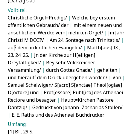
(Danzig s.a.)
Volltitel:
Christliche Orgel=Predigt/
|
Welche bey erstem
offentlichen Gebrauch/ der
|
mit einem neuen und
ansehlichem Wercke ver=
|
mehrten Orgel/
|
Jm Jahr
Christi M.DCCIV.
|
Am 24. Sontage nach Trinitatis/
|
auβ dem ordentlichen Evangelio/
|
Matth[äus] IX.,
23. 24. 25.
|
Jn der Kirche zur H[eiligen]
Dreyfaltigkeit/
|
Bey sehr Volckreicher
Versammlung/
|
durch Gottes Gnade/
|
gehalten
|
und hierauff dem Druck übergeben worden/
|
Von
|
Samuel Schelwigen/ S[acro] S[anctae] Theol[ogiae]
D[octore] und
|
Prof[essore] Publ[ico] des Athenaei
Rectore und besagter
|
Haupt=Kirchen Pastore.
|
Dantzig/
|
Gedruckt von Johann=Zacharias Stollen/
|
E. E. Raths und des Athenaei Buchdrucker.
Umfang:
[1] Bl., 29 S.