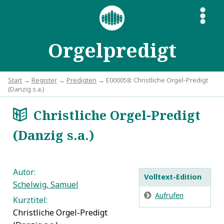
S
Orgelpredigt
Start
→
Register
→
Predigten
→ E000058: Christliche Orgel-Predigt
(Danzig s.a.)
Christliche Orgel-Predigt
a
(Danzig s.a.)
Autor:
Volltext-Edition
Schelwig, Samuel
E
Aufrufen
Kurztitel:
Christliche Orgel-Predigt